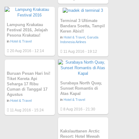
Terminal 3 Ultimate
Lampung Krakatau
Bandara Soetta, Tampil
Festival 2016, Jelajah
Keren Abis!!
Pesona Krakatau!
in
Hotel & Travel
,
Garuda
in
Hotel & Travel
Indonesia Airlines
20 Aug 2016 - 12:14
11 Aug 2016 - 19:12
Buruan Pesan Hari Ini!
Tiket Kereta Api
Surabaya North Quay,
Seharga 17 Ribu
Sunset Romantis di
Cuman di Tanggal 17
Atas Kapal
Agustus
in
Hotel & Travel
in
Hotel & Travel
8 Aug 2016 - 21:30
11 Aug 2016 - 15:24
Kakslauttanen Arctic
Resort: Hotel Mewah