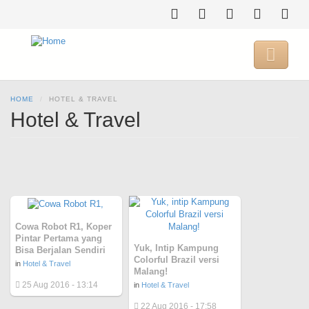
Skip
to
main
content

HOME
HOTEL & TRAVEL
Hotel & Travel
Cowa Robot R1, Koper
Pintar Pertama yang
Yuk, Intip Kampung
Bisa Berjalan Sendiri
Colorful Brazil versi
in
Hotel & Travel
Malang!
25 Aug 2016 - 13:14
in
Hotel & Travel
22 Aug 2016 - 17:58