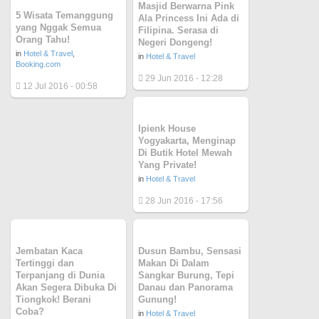
Masjid Berwarna Pink
5 Wisata Temanggung
Ala Princess Ini Ada di
yang Nggak Semua
Filipina. Serasa di
Orang Tahu!
Negeri Dongeng!
in
Hotel & Travel
,
in
Hotel & Travel
Booking.com
29 Jun 2016 - 12:28
12 Jul 2016 - 00:58
Ipienk House
Yogyakarta, Menginap
Di Butik Hotel Mewah
Yang Private!
in
Hotel & Travel
28 Jun 2016 - 17:56
Jembatan Kaca
Dusun Bambu, Sensasi
Tertinggi dan
Makan Di Dalam
Terpanjang di Dunia
Sangkar Burung, Tepi
Akan Segera Dibuka Di
Danau dan Panorama
Tiongkok! Berani
Gunung!
Coba?
in
Hotel & Travel