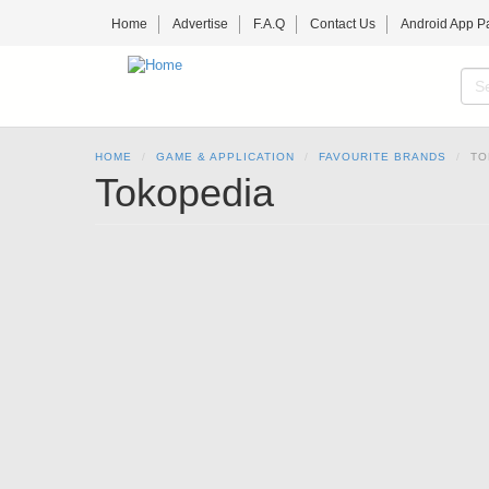
Skip
Home
Advertise
F.A.Q
Contact Us
Android App P
to
main
content
S
f
SE
HOME
GAME & APPLICATION
FAVOURITE BRANDS
TO
Tokopedia