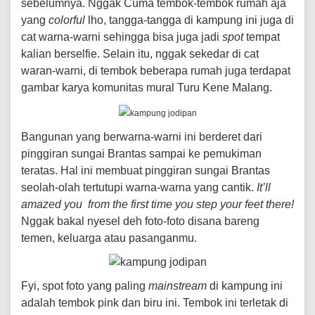
sebelumnya. Nggak Cuma tembok-tembok rumah aja
yang
colorful
lho, tangga-tangga di kampung ini juga di
cat warna-warni sehingga bisa juga jadi
spot
tempat
kalian berselfie. Selain itu, nggak sekedar di cat
waran-warni, di tembok beberapa rumah juga terdapat
gambar karya komunitas mural Turu Kene Malang.
Bangunan yang berwarna-warni ini berderet dari
pinggiran sungai Brantas sampai ke pemukiman
teratas. Hal ini membuat pinggiran sungai Brantas
seolah-olah tertutupi warna-warna yang cantik.
It’ll
amazed you from the first time you step your feet there!
Nggak bakal nyesel deh foto-foto disana bareng
temen, keluarga atau pasanganmu.
Fyi, spot foto yang paling
mainstream
di kampung ini
adalah tembok pink dan biru ini. Tembok ini terletak di