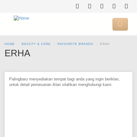
Skip
to
main
content

HOME
BEAUTY & CARE
FAVOURITE BRANDS
ERHA
ERHA
Palingbaru menyediakan tempat bagi anda yang ingin beriklan,
untuk detail pemesanan iklan silahkan menghubungi kami.