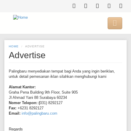
Skip
to
main
content

HOME
ADVERTISE
Advertise
Palingbaru menyediakan tempat bagi Anda yang ingin beriklan,
untuk detail pemesanan iklan silahkan menghubungi kami
Alamat Kantor:
Graha Pena Building 9th Floor, Suite 905
Jl Ahmad Yani 88 Surabaya 60234
Nomer Telepon: (
031) 8292127
Fax:
+6231 8292127
Email:
info@palingbaru.com
Regards