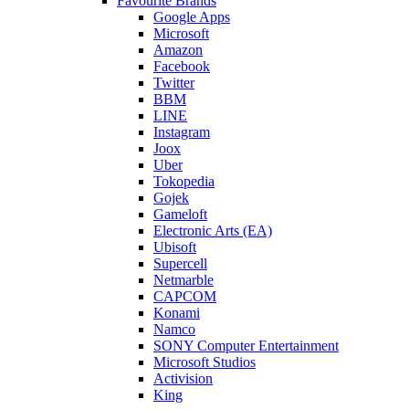
Favourite Brands
Google Apps
Microsoft
Amazon
Facebook
Twitter
BBM
LINE
Instagram
Joox
Uber
Tokopedia
Gojek
Gameloft
Electronic Arts (EA)
Ubisoft
Supercell
Netmarble
CAPCOM
Konami
Namco
SONY Computer Entertainment
Microsoft Studios
Activision
King