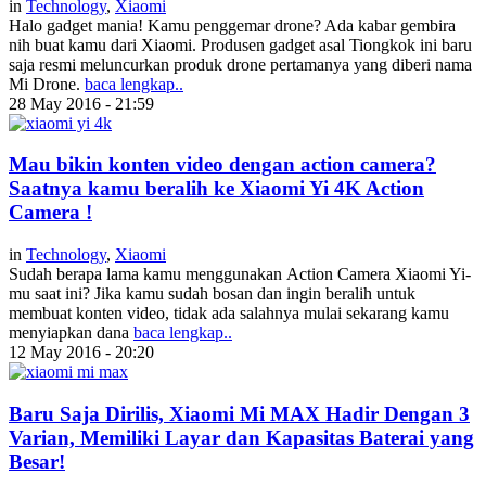
in
Technology
,
Xiaomi
Halo gadget mania! Kamu penggemar drone? Ada kabar gembira
nih buat kamu dari Xiaomi. Produsen gadget asal Tiongkok ini baru
saja resmi meluncurkan produk drone pertamanya yang diberi nama
Mi Drone.
baca lengkap..
28 May 2016 - 21:59
Mau bikin konten video dengan action camera?
Saatnya kamu beralih ke Xiaomi Yi 4K Action
Camera !
in
Technology
,
Xiaomi
Sudah berapa lama kamu menggunakan Action Camera Xiaomi Yi-
mu saat ini? Jika kamu sudah bosan dan ingin beralih untuk
membuat konten video, tidak ada salahnya mulai sekarang kamu
menyiapkan dana
baca lengkap..
12 May 2016 - 20:20
Baru Saja Dirilis, Xiaomi Mi MAX Hadir Dengan 3
Varian, Memiliki Layar dan Kapasitas Baterai yang
Besar!