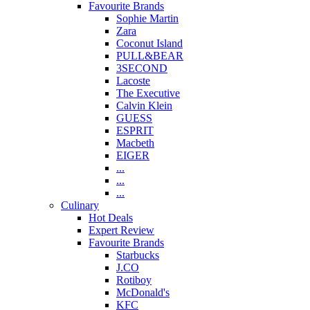
Favourite Brands
Sophie Martin
Zara
Coconut Island
PULL&BEAR
3SECOND
Lacoste
The Executive
Calvin Klein
GUESS
ESPRIT
Macbeth
EIGER
...
...
...
Culinary
Hot Deals
Expert Review
Favourite Brands
Starbucks
J.CO
Rotiboy
McDonald's
KFC