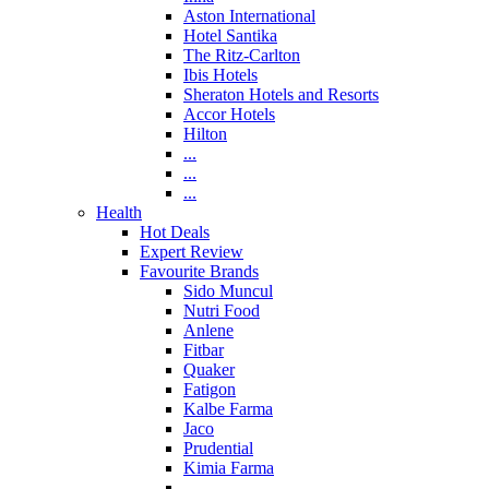
Aston International
Hotel Santika
The Ritz-Carlton
Ibis Hotels
Sheraton Hotels and Resorts
Accor Hotels
Hilton
...
...
...
Health
Hot Deals
Expert Review
Favourite Brands
Sido Muncul
Nutri Food
Anlene
Fitbar
Quaker
Fatigon
Kalbe Farma
Jaco
Prudential
Kimia Farma
...