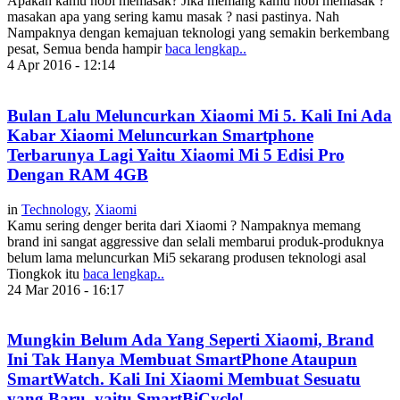
Apakah kamu hobi memasak? Jika memang kamu hobi memasak ?
masakan apa yang sering kamu masak ? nasi pastinya. Nah
Nampaknya dengan kemajuan teknologi yang semakin berkembang
pesat, Semua benda hampir
baca lengkap..
4 Apr 2016 - 12:14
Bulan Lalu Meluncurkan Xiaomi Mi 5. Kali Ini Ada
Kabar Xiaomi Meluncurkan Smartphone
Terbarunya Lagi Yaitu Xiaomi Mi 5 Edisi Pro
Dengan RAM 4GB
in
Technology
,
Xiaomi
Kamu sering denger berita dari Xiaomi ? Nampaknya memang
brand ini sangat aggressive dan selali membarui produk-produknya
belum lama meluncurkan Mi5 sekarang produsen teknologi asal
Tiongkok itu
baca lengkap..
24 Mar 2016 - 16:17
Mungkin Belum Ada Yang Seperti Xiaomi, Brand
Ini Tak Hanya Membuat SmartPhone Ataupun
SmartWatch. Kali Ini Xiaomi Membuat Sesuatu
yang Baru, yaitu SmartBiCycle!