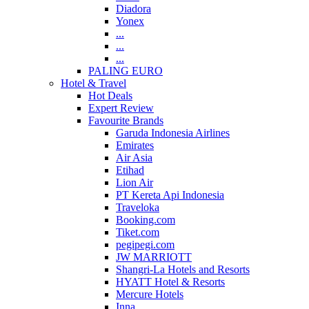
Diadora
Yonex
...
...
...
PALING EURO
Hotel & Travel
Hot Deals
Expert Review
Favourite Brands
Garuda Indonesia Airlines
Emirates
Air Asia
Etihad
Lion Air
PT Kereta Api Indonesia
Traveloka
Booking.com
Tiket.com
pegipegi.com
JW MARRIOTT
Shangri-La Hotels and Resorts
HYATT Hotel & Resorts
Mercure Hotels
Inna