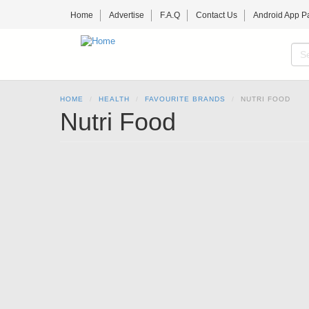
Skip
Home
Advertise
F.A.Q
Contact Us
Android App P
to
main
content
S
f
SE
HOME
HEALTH
FAVOURITE BRANDS
NUTRI FOOD
Nutri Food