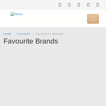
Skip
to
main
content

HOME
CULINARY
FAVOURITE BRANDS
Favourite Brands