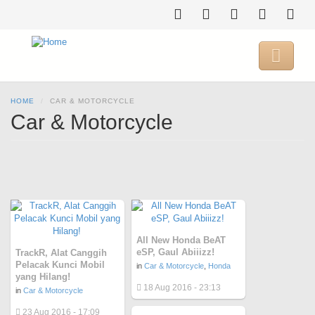
Skip
to
main
content

HOME
CAR & MOTORCYCLE
Car & Motorcycle
All New Honda BeAT
eSP, Gaul Abiiizz!
TrackR, Alat Canggih
Pelacak Kunci Mobil
in
Car & Motorcycle
,
Honda
yang Hilang!
18 Aug 2016 - 23:13
in
Car & Motorcycle
23 Aug 2016 - 17:09