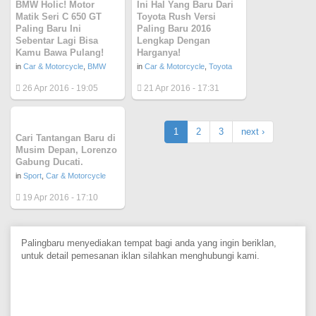
BMW Holic! Motor
Ini Hal Yang Baru Dari
Matik Seri C 650 GT
Toyota Rush Versi
Paling Baru Ini
Paling Baru 2016
Sebentar Lagi Bisa
Lengkap Dengan
Kamu Bawa Pulang!
Harganya!
in
Car & Motorcycle
,
BMW
in
Car & Motorcycle
,
Toyota
26 Apr 2016 - 19:05
21 Apr 2016 - 17:31
1
2
3
next ›
Cari Tantangan Baru di
Musim Depan, Lorenzo
Gabung Ducati.
in
Sport
,
Car & Motorcycle
19 Apr 2016 - 17:10
Palingbaru menyediakan tempat bagi anda yang ingin beriklan,
untuk detail pemesanan iklan silahkan menghubungi kami.