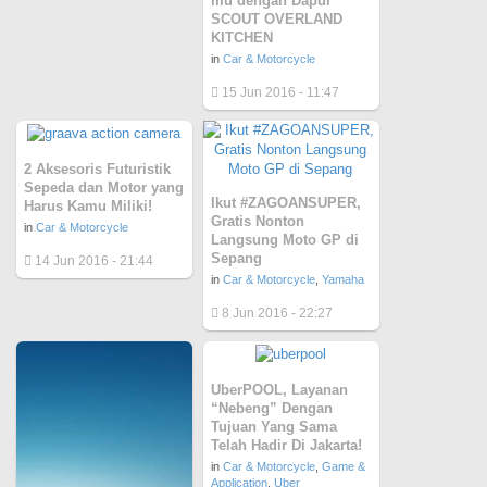
mu dengan Dapur
SCOUT OVERLAND
KITCHEN
in
Car & Motorcycle
15 Jun 2016 - 11:47
2 Aksesoris Futuristik
Sepeda dan Motor yang
Ikut #ZAGOANSUPER,
Harus Kamu Miliki!
Gratis Nonton
in
Car & Motorcycle
Langsung Moto GP di
Sepang
14 Jun 2016 - 21:44
in
Car & Motorcycle
,
Yamaha
8 Jun 2016 - 22:27
UberPOOL, Layanan
“Nebeng” Dengan
Tujuan Yang Sama
Telah Hadir Di Jakarta!
in
Car & Motorcycle
,
Game &
Application
,
Uber