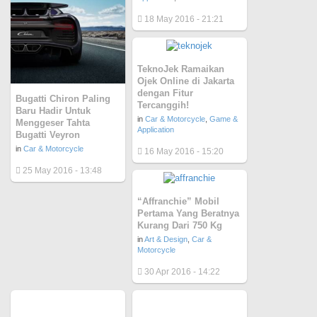
18 May 2016 - 21:21
TeknoJek Ramaikan
Ojek Online di Jakarta
dengan Fitur
Bugatti Chiron Paling
Tercanggih!
Baru Hadir Untuk
in
Car & Motorcycle
,
Game &
Menggeser Tahta
Application
Bugatti Veyron
in
Car & Motorcycle
16 May 2016 - 15:20
25 May 2016 - 13:48
“Affranchie” Mobil
Pertama Yang Beratnya
Kurang Dari 750 Kg
in
Art & Design
,
Car &
Motorcycle
30 Apr 2016 - 14:22