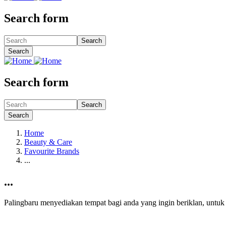
Search form
Search
Search
Search form
Search
Search
Home
Beauty & Care
Favourite Brands
...
...
Palingbaru menyediakan tempat bagi anda yang ingin beriklan, untu