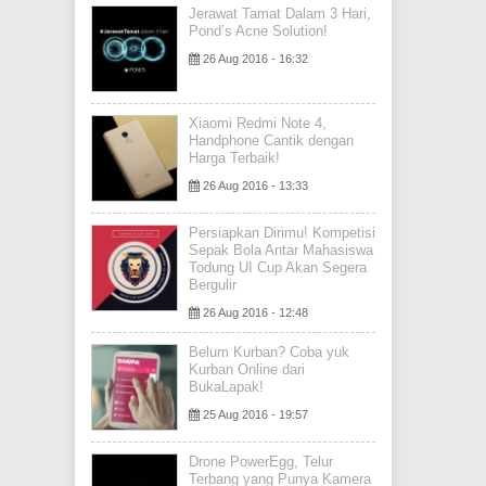
Jerawat Tamat Dalam 3 Hari,
Pond’s Acne Solution!
26 Aug 2016 - 16:32
Xiaomi Redmi Note 4,
Handphone Cantik dengan
Harga Terbaik!
26 Aug 2016 - 13:33
Persiapkan Dirimu! Kompetisi
Sepak Bola Antar Mahasiswa
Todung UI Cup Akan Segera
Bergulir
26 Aug 2016 - 12:48
Belum Kurban? Coba yuk
Kurban Online dari
BukaLapak!
25 Aug 2016 - 19:57
Drone PowerEgg, Telur
Terbang yang Punya Kamera