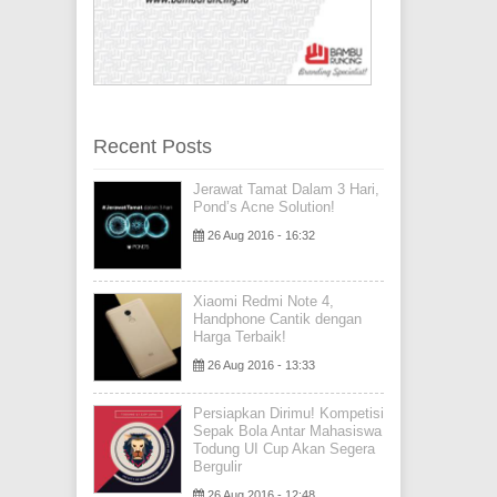
Recent Posts
Jerawat Tamat Dalam 3 Hari,
Pond’s Acne Solution!
26 Aug 2016 - 16:32
Xiaomi Redmi Note 4,
Handphone Cantik dengan
Harga Terbaik!
26 Aug 2016 - 13:33
Persiapkan Dirimu! Kompetisi
Sepak Bola Antar Mahasiswa
Todung UI Cup Akan Segera
Bergulir
26 Aug 2016 - 12:48