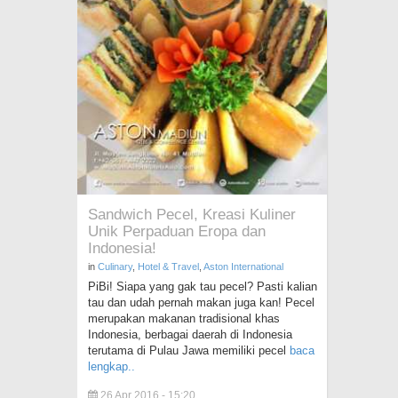
Sandwich Pecel, Kreasi Kuliner
Unik Perpaduan Eropa dan
Indonesia!
in
Culinary
,
Hotel & Travel
,
Aston International
PiBi! Siapa yang gak tau pecel? Pasti kalian
tau dan udah pernah makan juga kan! Pecel
merupakan makanan tradisional khas
Indonesia, berbagai daerah di Indonesia
terutama di Pulau Jawa memiliki pecel
baca
lengkap..
26 Apr 2016 - 15:20