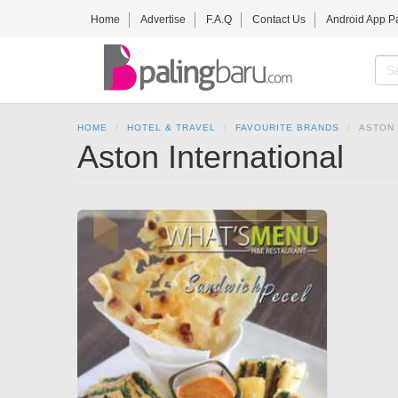
Skip
Home
Advertise
F.A.Q
Contact Us
Android App P
to
main
content
S
f
SE
HOME
HOTEL & TRAVEL
FAVOURITE BRANDS
ASTON 
Aston International