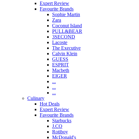
Expert Review
Favourite Brands
Sophie Martin
Zara
Coconut Island
PULL&BEAR
3SECOND
Lacoste
The Executive
Calvin Klein
GUESS
ESPRIT
Macbeth
EIGER
...
...
...
Culinary
Hot Deals
Expert Review
Favourite Brands
Starbucks
J.CO
Rotiboy
McDonald's