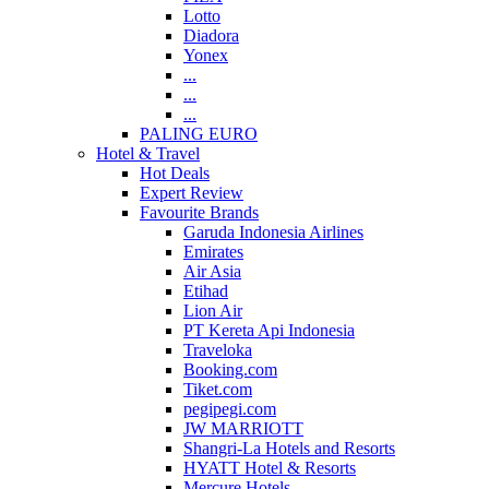
Lotto
Diadora
Yonex
...
...
...
PALING EURO
Hotel & Travel
Hot Deals
Expert Review
Favourite Brands
Garuda Indonesia Airlines
Emirates
Air Asia
Etihad
Lion Air
PT Kereta Api Indonesia
Traveloka
Booking.com
Tiket.com
pegipegi.com
JW MARRIOTT
Shangri-La Hotels and Resorts
HYATT Hotel & Resorts
Mercure Hotels