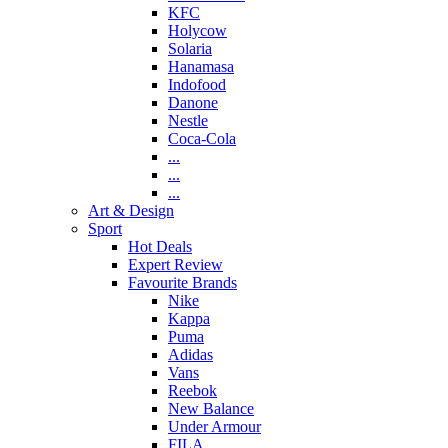
KFC
Holycow
Solaria
Hanamasa
Indofood
Danone
Nestle
Coca-Cola
...
...
...
Art & Design
Sport
Hot Deals
Expert Review
Favourite Brands
Nike
Kappa
Puma
Adidas
Vans
Reebok
New Balance
Under Armour
FILA