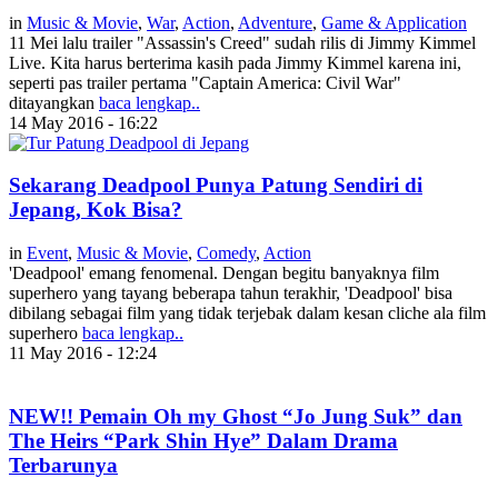
in
Music & Movie
,
War
,
Action
,
Adventure
,
Game & Application
11 Mei lalu trailer "Assassin's Creed" sudah rilis di Jimmy Kimmel
Live. Kita harus berterima kasih pada Jimmy Kimmel karena ini,
seperti pas trailer pertama "Captain America: Civil War"
ditayangkan
baca lengkap..
14 May 2016 - 16:22
Sekarang Deadpool Punya Patung Sendiri di
Jepang, Kok Bisa?
in
Event
,
Music & Movie
,
Comedy
,
Action
'Deadpool' emang fenomenal. Dengan begitu banyaknya film
superhero yang tayang beberapa tahun terakhir, 'Deadpool' bisa
dibilang sebagai film yang tidak terjebak dalam kesan cliche ala film
superhero
baca lengkap..
11 May 2016 - 12:24
NEW!! Pemain Oh my Ghost “Jo Jung Suk” dan
The Heirs “Park Shin Hye” Dalam Drama
Terbarunya