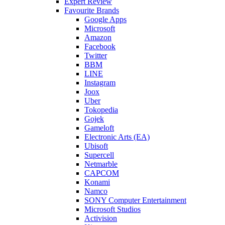
Expert Review
Favourite Brands
Google Apps
Microsoft
Amazon
Facebook
Twitter
BBM
LINE
Instagram
Joox
Uber
Tokopedia
Gojek
Gameloft
Electronic Arts (EA)
Ubisoft
Supercell
Netmarble
CAPCOM
Konami
Namco
SONY Computer Entertainment
Microsoft Studios
Activision