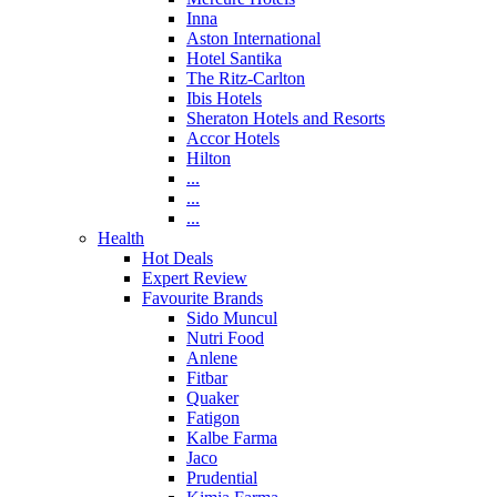
Inna
Aston International
Hotel Santika
The Ritz-Carlton
Ibis Hotels
Sheraton Hotels and Resorts
Accor Hotels
Hilton
...
...
...
Health
Hot Deals
Expert Review
Favourite Brands
Sido Muncul
Nutri Food
Anlene
Fitbar
Quaker
Fatigon
Kalbe Farma
Jaco
Prudential