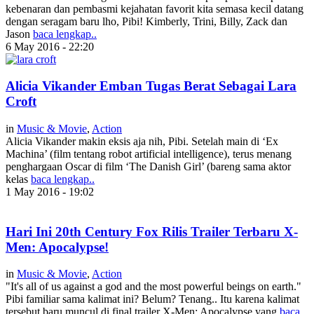
kebenaran dan pembasmi kejahatan favorit kita semasa kecil datang
dengan seragam baru lho, Pibi! Kimberly, Trini, Billy, Zack dan
Jason
baca lengkap..
6 May 2016 - 22:20
Alicia Vikander Emban Tugas Berat Sebagai Lara
Croft
in
Music & Movie
,
Action
Alicia Vikander makin eksis aja nih, Pibi. Setelah main di ‘Ex
Machina’ (film tentang robot artificial intelligence), terus menang
penghargaan Oscar di film ‘The Danish Girl’ (bareng sama aktor
kelas
baca lengkap..
1 May 2016 - 19:02
Hari Ini 20th Century Fox Rilis Trailer Terbaru X-
Men: Apocalypse!
in
Music & Movie
,
Action
"It's all of us against a god and the most powerful beings on earth."
Pibi familiar sama kalimat ini? Belum? Tenang.. Itu karena kalimat
tersebut baru muncul di final trailer X-Men: Apocalypse yang
baca