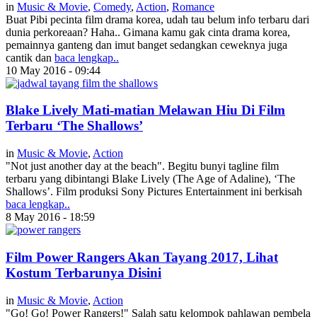
in
Music & Movie
,
Comedy
,
Action
,
Romance
Buat Pibi pecinta film drama korea, udah tau belum info terbaru dari
dunia perkoreaan? Haha.. Gimana kamu gak cinta drama korea,
pemainnya ganteng dan imut banget sedangkan ceweknya juga
cantik dan
baca lengkap..
10 May 2016 - 09:44
Blake Lively Mati-matian Melawan Hiu Di Film
Terbaru ‘The Shallows’
in
Music & Movie
,
Action
"Not just another day at the beach". Begitu bunyi tagline film
terbaru yang dibintangi Blake Lively (The Age of Adaline), ‘The
Shallows’. Film produksi Sony Pictures Entertainment ini berkisah
baca lengkap..
8 May 2016 - 18:59
Film Power Rangers Akan Tayang 2017, Lihat
Kostum Terbarunya Disini
in
Music & Movie
,
Action
"Go! Go! Power Rangers!" Salah satu kelompok pahlawan pembela