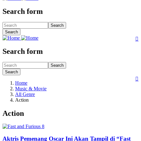
Search form
Search
Search

Search form
Search
Search

Home
Music & Movie
All Genre
Action
Action
Aktris Pemenang Oscar Ini Akan Tampil di “Fast