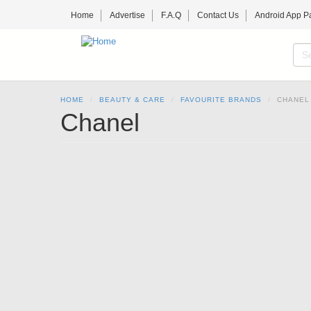
Skip
Home
Advertise
F.A.Q
Contact Us
Android App P
to
main
content
S
f
SE
HOME
BEAUTY & CARE
FAVOURITE BRANDS
CHANEL
Chanel