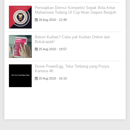
Persiapkan Dirimu! Kompetisi Sepak Bola Antar
Mahasiswa Todung UI Cup Akan Segera Bergulir
26 Aug 2016 - 12:48
Belum Kurban? Coba yuk Kurban Online dari
BukaLapak!
25 Aug 2016 - 19:57
Drone PowerEgg, Telur Terbang yang Punya
Kamera 4K
25 Aug 2016 - 16:19