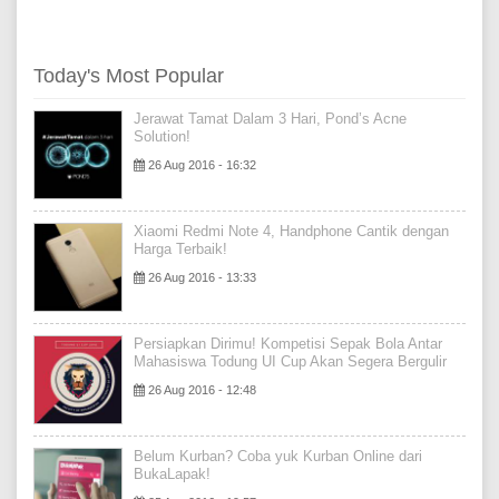
Today's Most Popular
Jerawat Tamat Dalam 3 Hari, Pond’s Acne
Solution!
26 Aug 2016 - 16:32
Xiaomi Redmi Note 4, Handphone Cantik dengan
Harga Terbaik!
26 Aug 2016 - 13:33
Persiapkan Dirimu! Kompetisi Sepak Bola Antar
Mahasiswa Todung UI Cup Akan Segera Bergulir
26 Aug 2016 - 12:48
Belum Kurban? Coba yuk Kurban Online dari
BukaLapak!