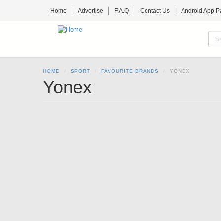
Skip
Home
Advertise
F.A.Q
Contact Us
Android App P
to
main
content
S
f
SE
HOME
SPORT
FAVOURITE BRANDS
YONEX
Yonex