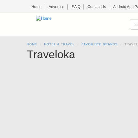
Skip
Home
Advertise
F.A.Q
Contact Us
Android App P
to
main
content
S
f
SE
HOME
HOTEL & TRAVEL
FAVOURITE BRANDS
TRAVE
Traveloka