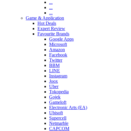
...
...
...
Game & Application
Hot Deals
Expert Review
Favourite Brands
Google Apps
Microsoft
Amazon
Facebook
Twitter
BBM
LINE
Instagram
Joox
Uber
Tokopedia
Gojek
Gameloft
Electronic Arts (EA)
Ubisoft
Supercell
Netmarble
CAPCOM