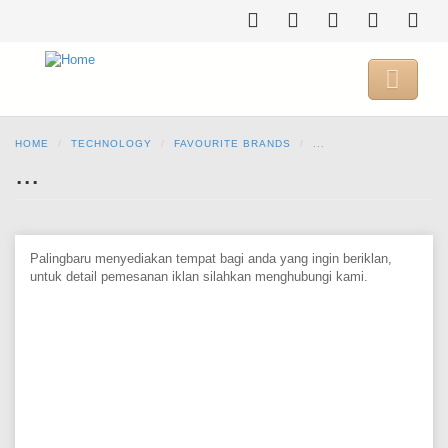
Skip
to
main
content

HOME
TECHNOLOGY
FAVOURITE BRANDS
...
...
Palingbaru menyediakan tempat bagi anda yang ingin beriklan,
untuk detail pemesanan iklan silahkan menghubungi kami.