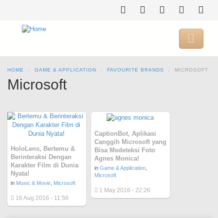
Skip
to
main
content

HOME
GAME & APPLICATION
FAVOURITE BRANDS
MICROSOFT
Microsoft
CaptionBot, Aplikasi
Canggih Microsoft yang
HoloLens, Bertemu &
Bisa Medeteksi Foto
Berinteraksi Dengan
Agnes Monica!
Karakter Film di Dunia
in
Game & Application
,
Nyata!
Microsoft
in
Music & Movie
,
Microsoft
1 May 2016 - 22:26
16 Aug 2016 - 11:56