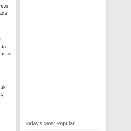
ress
pada
6
ada
rasi &
duk"
u,
Today's Most Popular