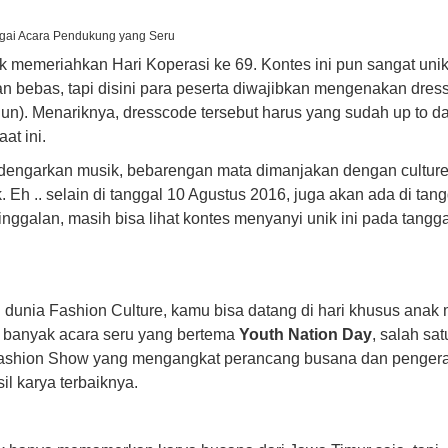
gai Acara Pendukung yang Seru
k memeriahkan Hari Koperasi ke 69. Kontes ini pun sangat unik
n bebas, tapi disini para peserta diwajibkan mengenakan dres
nun). Menariknya, dresscode tersebut harus yang sudah up to da
at ini.
ndengarkan musik, bebarengan mata dimanjakan dengan cultur
. Eh .. selain di tanggal 10 Agustus 2016, juga akan ada di tang
inggalan, masih bisa lihat kontes menyanyi unik ini pada tangg
n dunia Fashion Culture, kamu bisa datang di hari khusus anak
a banyak acara seru yang bertema
Youth Nation Day
, salah sa
Fashion Show yang mengangkat perancang busana dan pengera
l karya terbaiknya.