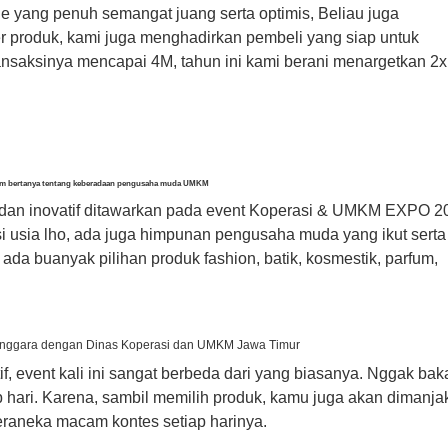
de yang penuh semangat juang serta optimis, Beliau juga
produk, kami juga menghadirkan pembeli yang siap untuk
saksinya mencapai 4M, tahun ini kami berani menargetkan 2x 
om bertanya tentang keberadaan pengusaha muda UMKM
if dan inovatif ditawarkan pada event Koperasi & UMKM EXPO 2
si usia lho, ada juga himpunan pengusaha muda yang ikut serta
 ada buanyak pilihan produk fashion, batik, kosmestik, parfum,
enggara dengan Dinas Koperasi dan UMKM Jawa Timur
if, event kali ini sangat berbeda dari yang biasanya. Nggak bak
hari. Karena, sambil memilih produk, kamu juga akan dimanja
eraneka macam kontes setiap harinya.