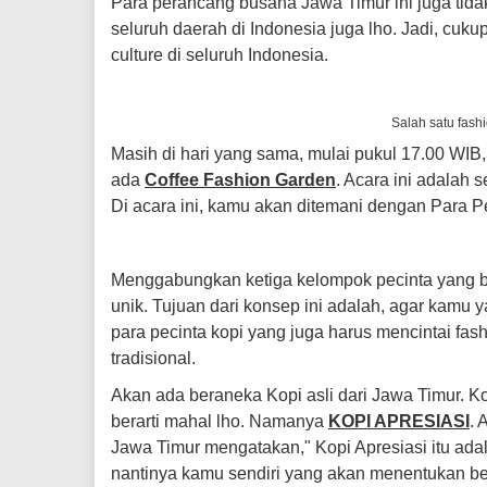
Para perancang busana Jawa Timur ini juga tid
seluruh daerah di Indonesia juga lho. Jadi, cuku
culture di seluruh Indonesia.
Salah satu fash
Masih di hari yang sama, mulai pukul 17.00 WIB
ada
Coffee Fashion Garden
. Acara ini adalah
Di acara ini, kamu akan ditemani dengan Para Pe
Menggabungkan ketiga kelompok pecinta yang be
unik. Tujuan dari konsep ini adalah, agar kamu y
para pecinta kopi yang juga harus mencintai fas
tradisional.
Akan ada beraneka Kopi asli dari Jawa Timur. Kopi
berarti mahal lho. Namanya
KOPI APRESIASI
. 
Jawa Timur mengatakan," Kopi Apresiasi itu ad
nantinya kamu sendiri yang akan menentukan be