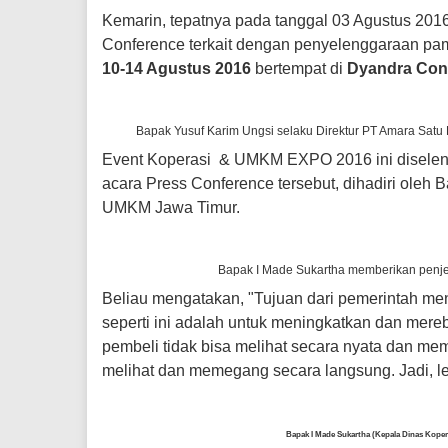
Kemarin, tepatnya pada tanggal 03 Agustus 201
Conference terkait dengan penyelenggaraan p
10-14 Agustus 2016
bertempat di
Dyandra Con
Bapak Yusuf Karim Ungsi selaku Direktur PT Amara Sa
Event Koperasi & UMKM EXPO 2016 ini disele
acara Press Conference tersebut, dihadiri oleh
UMKM Jawa Timur.
Bapak I Made Sukartha memberikan penj
Beliau mengatakan, "Tujuan dari pemerintah m
seperti ini adalah untuk meningkatkan dan merebut
pembeli tidak bisa melihat secara nyata dan meme
melihat dan memegang secara langsung. Jadi, le
Bapak I Made Sukartha (Kepala Dinas Kope