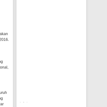
 akan
2016.
ng
onal,
uruh
ng
ar