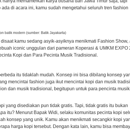
ak hanya memamerkan karya busana dari Jawa Timur saja, tapi
p ada di acara ini, kamu sudah mengetahui seluruh tren fashion
ion batik modern (sumber: Batik Jayakarta)
, disaat kamu sedang asyik-asyiknya menikmati Fashion Show,
 sebuah iconic unggulan dari pameran Koperasi & UMKM EXPO 
cinta Kopi dan Para Pecinta Musik Tradisional.
rbeda itu tidaklah mudah. Konsep ini bisa dibilang konsep ya
ang mencintai fashion juga ikut mencintai kopi dan musik tradisi
hion dan musik tradisional, begitupun untuk para pencinta musik
 yang disediakan pun tidak gratis. Tapi, tidak gratis itu bukan
Apa itu? Menurut Bapak Widi, selaku komunitas pecinta kopi sel
alah konsep yang unik. Kamu akan menikmati secangkir kopi ya
rapa harga kopi tersebut. Dengan kata lain, kamu bisa membay