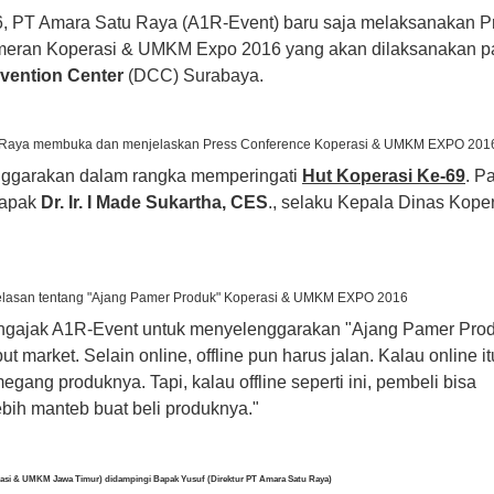
6, PT Amara Satu Raya (A1R-Event) baru saja melaksanakan P
ameran Koperasi & UMKM Expo 2016 yang akan dilaksanakan 
vention Center
(DCC) Surabaya.
tu Raya membuka dan menjelaskan Press Conference Koperasi & UMKM EXPO 201
nggarakan dalam rangka memperingati
Hut Koperasi Ke-69
. P
 Bapak
Dr. Ir. I Made Sukartha, CES
., selaku Kepala Dinas Kope
elasan tentang "Ajang Pamer Produk" Koperasi & UMKM EXPO 2016
engajak A1R-Event untuk menyelenggarakan "Ajang Pamer Pro
 market. Selain online, offline pun harus jalan. Kalau online it
gang produknya. Tapi, kalau offline seperti ini, pembeli bisa
bih manteb buat beli produknya."
rasi & UMKM Jawa Timur) didampingi Bapak Yusuf (Direktur PT Amara Satu Raya)