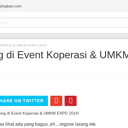
alingbaru.com
earch
orm
ARCH
PERASI & UMKM EXPO 2016!
g di Event Koperasi & UMK
HARE ON TWITTER
s lihat ada yang bagus, eh....regone larang rek.