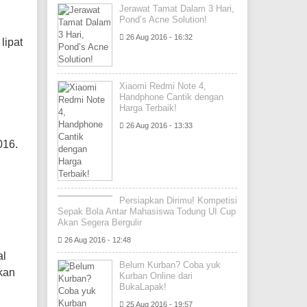
Jerawat Tamat Dalam 3 Hari,
Pond’s Acne Solution!
26 Aug 2016 - 16:32
lipat
Xiaomi Redmi Note 4,
Handphone Cantik dengan
Harga Terbaik!
26 Aug 2016 - 13:33
016.
Persiapkan Dirimu! Kompetisi
Sepak Bola Antar Mahasiswa Todung UI Cup
Akan Segera Bergulir
26 Aug 2016 - 12:48
al
Belum Kurban? Coba yuk
kan
Kurban Online dari
BukaLapak!
25 Aug 2016 - 19:57