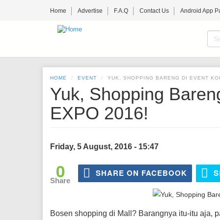
Skip
Home
Advertise
F.A.Q
Contact Us
Android App P
to
main
content
S
f
SE
HOME
EVENT
YUK, SHOPPING BARENG DI EVENT KO
Yuk, Shopping Baren
EXPO 2016!
Friday, 5 August, 2016 - 15:47
0
SHARE ON FACEBOOK
S
Share
Bosen shopping di Mall? Barangnya itu-itu aja, pa