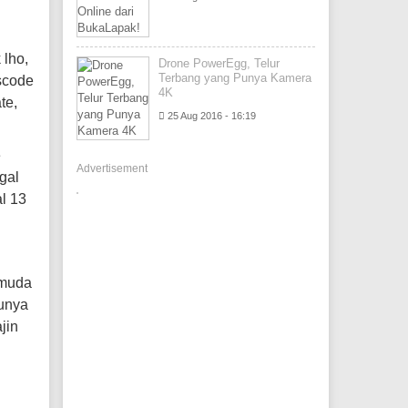
 lho,
Drone PowerEgg, Telur
Terbang yang Punya Kamera
scode
4K
te,
25 Aug 2016 - 16:19
e
Advertisement
gal
al 13
 muda
tunya
jin