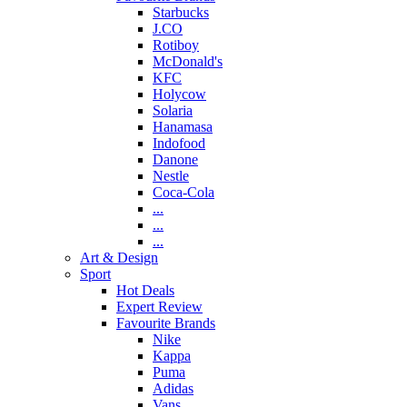
Starbucks
J.CO
Rotiboy
McDonald's
KFC
Holycow
Solaria
Hanamasa
Indofood
Danone
Nestle
Coca-Cola
...
...
...
Art & Design
Sport
Hot Deals
Expert Review
Favourite Brands
Nike
Kappa
Puma
Adidas
Vans