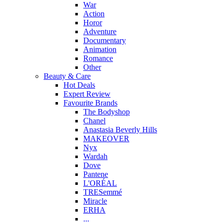
War
Action
Horor
Adventure
Documentary
Animation
Romance
Other
Beauty & Care
Hot Deals
Expert Review
Favourite Brands
The Bodyshop
Chanel
Anastasia Beverly Hills
MAKEOVER
Nyx
Wardah
Dove
Pantene
L'ORÉAL
TRESemmé
Miracle
ERHA
...