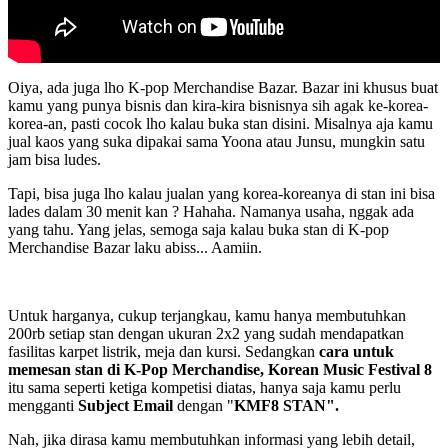
Oiya, ada juga lho K-pop Merchandise Bazar. Bazar ini khusus buat
kamu yang punya bisnis dan kira-kira bisnisnya sih agak ke-korea-
korea-an, pasti cocok lho kalau buka stan disini. Misalnya aja kamu
jual kaos yang suka dipakai sama Yoona atau Junsu, mungkin satu
jam bisa ludes.
Tapi, bisa juga lho kalau jualan yang korea-koreanya di stan ini bisa
lades dalam 30 menit kan ? Hahaha. Namanya usaha, nggak ada
yang tahu. Yang jelas, semoga saja kalau buka stan di K-pop
Merchandise Bazar laku abiss... Aamiin.
Untuk harganya, cukup terjangkau, kamu hanya membutuhkan
200rb setiap stan dengan ukuran 2x2 yang sudah mendapatkan
fasilitas karpet listrik, meja dan kursi. Sedangkan
cara untuk
memesan stan di K-Pop Merchandise, Korean Music Festival 8
itu sama seperti ketiga kompetisi diatas, hanya saja kamu perlu
mengganti
Subject Email
dengan "
KMF8 STAN".
Nah, jika dirasa kamu membutuhkan informasi yang lebih detail,