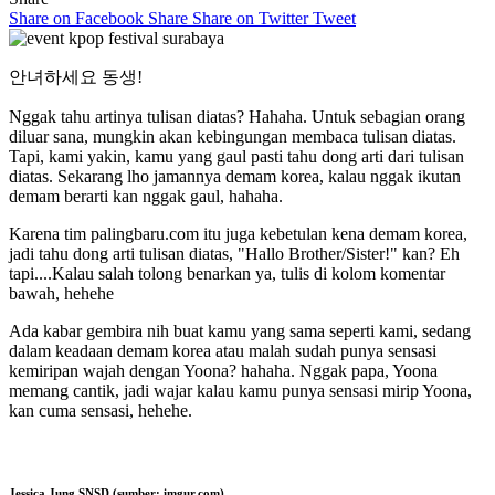
Share on Facebook
Share
Share on Twitter
Tweet
안녀하세요 동생!
Nggak tahu artinya tulisan diatas? Hahaha. Untuk sebagian orang
diluar sana, mungkin akan kebingungan membaca tulisan diatas.
Tapi, kami yakin, kamu yang gaul pasti tahu dong arti dari tulisan
diatas. Sekarang lho jamannya demam korea, kalau nggak ikutan
demam berarti kan nggak gaul, hahaha.
Karena tim palingbaru.com itu juga kebetulan kena demam korea,
jadi tahu dong arti tulisan diatas, "Hallo Brother/Sister!" kan? Eh
tapi....Kalau salah tolong benarkan ya, tulis di kolom komentar
bawah, hehehe
Ada kabar gembira nih buat kamu yang sama seperti kami, sedang
dalam keadaan demam korea atau malah sudah punya sensasi
kemiripan wajah dengan Yoona? hahaha. Nggak papa, Yoona
memang cantik, jadi wajar kalau kamu punya sensasi mirip Yoona,
kan cuma sensasi, hehehe.
Jessica Jung SNSD (sumber: imgur.com)