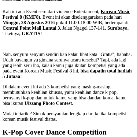
Kali ini ada Event seru dari violence Entertaiment,
Korean Music
Festival 8 (KMF8)
. Event ini akan diselenggarakan pada hari
Minggu, 28 Agustus 2016
pukul 11.00-18.00 WIB, bertempat di
Central Point Mall Lantai 3
, Jalan Ngagel 137-141,
Surabaya
.
Tiketnya
, GRATIS
!
Nah, senyum-senyum sendiri kan kalau lihat kata "Gratis", hahaha.
Udah bayangin ya gimana serunya acara tersebut? Tapi, ada lagi
yang lebih seru lho, kalau kamu juga ikutan kompetisi yang ada
pada event Korean Music Festival 8 ini,
bisa dapatin total hadiah
5 Jutaaa
!
Di dalam event ini ada 3 kompetisi yang masing-masing
membutuhkan keahlian khusus, yaitu keahlian dance k-pop,
bernyanyi k-pop dan untuk kamu yang bisa dandan korea, kamu
bisa ikutan
Ulzzang Photo Contest
.
Mulai tertarik ? Simak persyaratan lengkap dari ketika kompetisi
korean musik festival diatas.
K-Pop Cover Dance Competition