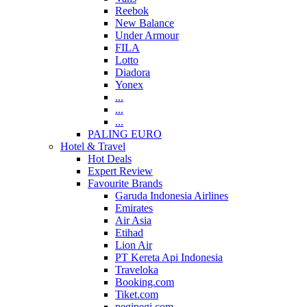
Reebok
New Balance
Under Armour
FILA
Lotto
Diadora
Yonex
...
...
...
PALING EURO
Hotel & Travel
Hot Deals
Expert Review
Favourite Brands
Garuda Indonesia Airlines
Emirates
Air Asia
Etihad
Lion Air
PT Kereta Api Indonesia
Traveloka
Booking.com
Tiket.com
pegipegi.com