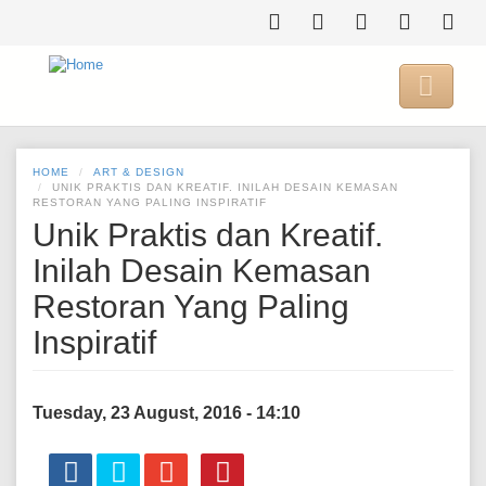
Skip
to
main
content

HOME
ART & DESIGN
UNIK PRAKTIS DAN KREATIF. INILAH DESAIN KEMASAN
RESTORAN YANG PALING INSPIRATIF
Unik Praktis dan Kreatif.
Inilah Desain Kemasan
Restoran Yang Paling
Inspiratif
Tuesday, 23 August, 2016 - 14:10